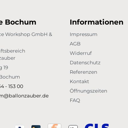
auch bewusst gestaltet. 💌 Persönliches Geschenk &
Erinnerungen Schenke magische Momente, die in
Erinnerung bleiben. Ideal für persönliche
Botschaften, Wünsche oder kleine Grüße an
re Bochum
Informationen
Freunde und Familie. Mach dich bereit für
emotionale Höhenflüge – mit unseren 50 neutralen
Flugkarten!
ace Workshop GmbH &
Impressum
AGB
ftsbereich
Widerruf
zauber
Datenschutz
g 19
Referenzen
 Bochum
Kontakt
34 - 153 00
Öffnungszeiten
m@ballonzauber.de
FAQ