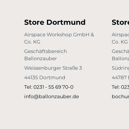
Persönliches Geschenk & Erinnerungen Schenke
magische Momente, die in Erinnerung bleiben. Ideal
für persönliche Botschaften, Wünsche oder kleine
Grüße an Freunde und Familie. Mach dich bereit für
Store Dortmund
Sto
emotionale Höhenflüge – mit unseren 50 Hochzeits
Flugkarten!
Airspace Workshop GmbH &
Airsp
Co. KG
Co. KG
Geschäftsbereich
Geschä
Ballonzauber
Ballon
Weissenburger Straße 3
Südrin
44135 Dortmund
44787
Tel: 0231 - 55 69 70-0
Tel: 02
info@ballonzauber.de
bochu