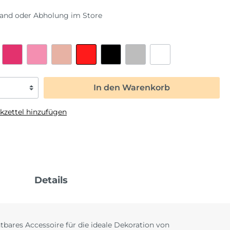
Fahrzeuge
Liebe
sand oder Abholung im Store
Frozen
Saisonal
Fußball
Halloween
Regenbogen
Karneval
Safari
Oktoberfest
ome Back
Spiderman
Ostern
In den Warenkorb
Tierwelt
Silvester
zettel hinzufügen
Sommerparty
Weihnachten
Details
bares Accessoire für die ideale Dekoration von