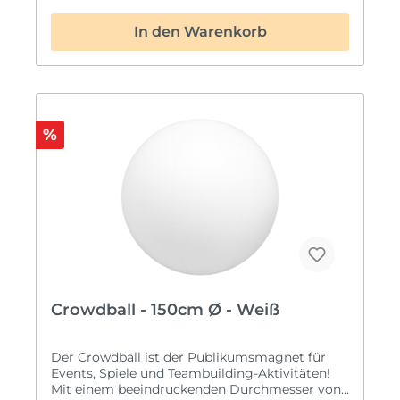
Erhältlich in dekorativem Gold oder Silber, um
deinem Geburtstagskuchen den letzen Glanz zu
In den Warenkorb
verleihen.Qualität: Hergestellt aus
hochwertigem Papier und Holz für eine
elegante Optik.Wiederverwendbar: Einfach die
Holzstäbe abwischen oder gegen zwei neue
austauschen und für den nächsten Geburtstag
aufbewahren.Unser Cake Topper ist die perfekte
Ergänzung für deine Geburtstagstorte und
%
wird sicherlich die Blicke auf sich ziehen. Feier
stilvoll mit diesem funkelnden "Happy
Birthday" Cake Topper!Bestelle noch heute und
mache deinen Geburtstag zu einem
unvergesslichen Ereignis!
Crowdball - 150cm Ø - Weiß
Der Crowdball ist der Publikumsmagnet für
Events, Spiele und Teambuilding-Aktivitäten!
Mit einem beeindruckenden Durchmesser von