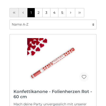
1
2
3
4
5
Konfettikanone - Folienherzen Rot -
60 cm
Mach deine Party unvergesslich mit unserer