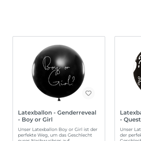
Valentinstag
Kugel
Willk
Hochze
Back
Neueröffnung
Mottoparty
Verl
Ruhestand
Black & White
JGA
Taufe
Einhorn
Frisc
Schulanfang
Fahrzeuge
Silbe
Frozen
Gold
Lebensmittel
Regenbogen
Safari
Spiderman
Sport
Latexballon - Genderreveal
Latexba
Tierwelt
- Boy or Girl
- Ques
Unser Latexballon Boy or Girl ist der
Unser Lat
perfekte Weg, um das Geschlecht
der perf
eures Nachwuchses auf
Geschlec