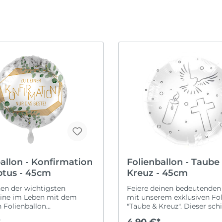
Ruhestand
Karneval
ommen & Welcome
it
Schulanfang
Oktoberfest
obung
Taufe
Ostern
Valentinstag
Silvester
h verheiratet
Vatertag
Sommerparty
r
Wilkommen & Welc
Weihnachten
Zahlen
allon - Konfirmation
Folienballon - Taube
ptus - 45cm
Kreuz - 45cm
nen der wichtigsten
Feiere deinen bedeutenden
eine im Leben mit dem
mit unserem exklusiven Fol
 Folienballon
"Taube & Kreuz". Dieser sch
tion Eucalyptus“ (45 cm).
Folienballon kombiniert ei
*
4,90 €*