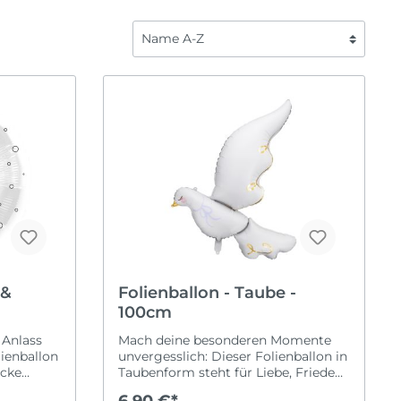
Fahrzeuge
Liebe
Frozen
Saisonal
Fußball
Halloween
Regenbogen
Karneval
Safari
Oktoberfest
ome Back
Spiderman
Ostern
Tierwelt
Silvester
Sommerparty
Weihnachten
 &
Folienballon - Taube -
100cm
 Anlass
Mach deine besonderen Momente
ienballon
unvergesslich: Dieser Folienballon in
icke
Taubenform steht für Liebe, Frieden
ne
und Neubeginn und ist die perfekte
6,90 €*