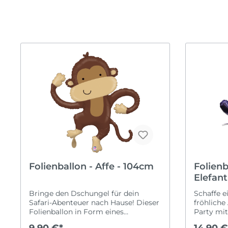
Valentinstag
Kugel
Willk
Hochze
Back
Neueröffnung
Mottoparty
Verl
Ruhestand
Black & White
JGA
Taufe
Einhorn
Frisc
Schulanfang
Fahrzeuge
Silbe
Frozen
Gold
Lebensmittel
Regenbogen
Safari
Spiderman
Folienballon - Affe - 104cm
Folienb
Sport
Elefant
Tierwelt
Bringe den Dschungel für dein
Schaffe e
Safari-Abenteuer nach Hause! Dieser
fröhliche
Folienballon in Form eines
Party mit
Affenkopfes ist ca. 104 cm groß und
gestaltet
9,90 €*
14,90 €