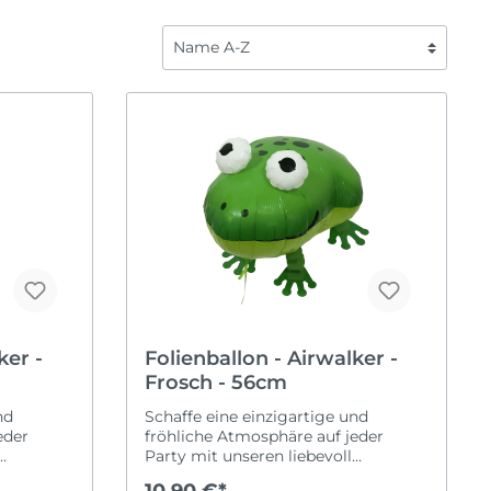
Fahrzeuge
Liebe
Frozen
Saisonal
Fußball
Halloween
Regenbogen
Karneval
Safari
Oktoberfest
ome Back
Spiderman
Ostern
Tierwelt
Silvester
Sommerparty
Weihnachten
ker -
Folienballon - Airwalker -
Frosch - 56cm
nd
Schaffe eine einzigartige und
eder
fröhliche Atmosphäre auf jeder
Party mit unseren liebevoll
se
gestalteten Airwalkern! Diese
10,90 €*