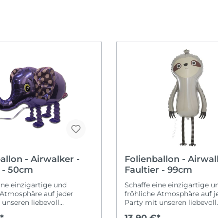
Ruhestand
Karneval
ommen & Welcome
it
Schulanfang
Oktoberfest
obung
Taufe
Ostern
Valentinstag
Silvester
h verheiratet
Vatertag
Sommerparty
r
Wilkommen & Welc
Weihnachten
Zahlen
allon - Airwalker -
Folienballon - Airwal
 - 50cm
Faultier - 99cm
ine einzigartige und
Schaffe eine einzigartige u
 Atmosphäre auf jeder
fröhliche Atmosphäre auf j
 unseren liebevoll
Party mit unseren liebevoll
en Airwalkern! Diese
gestalteten Airwalkern! Die
*
13,90 €*