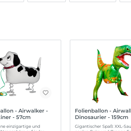
Ruhestand
Karneval
ommen & Welcome
it
Schulanfang
Oktoberfest
obung
Taufe
Ostern
Valentinstag
Silvester
h verheiratet
Vatertag
Sommerparty
r
Wilkommen & Welc
Weihnachten
Zahlen
allon - Airwalker -
Folienballon - Airwal
iner - 57cm
Dinosaurier - 159cm
ine einzigartige und
Gigantischer Spaß: XXL-Saur