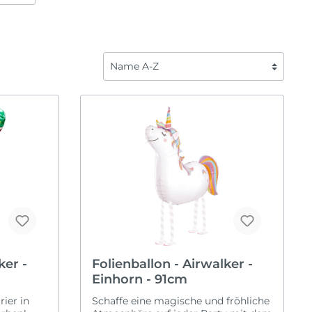
Fahrzeuge
Liebe
Frozen
Saisonal
Fußball
Halloween
Regenbogen
Karneval
Safari
Oktoberfest
ome Back
Spiderman
Ostern
Tierwelt
Silvester
Sommerparty
Weihnachten
ker -
Folienballon - Airwalker -
Einhorn - 91cm
ier in
Schaffe eine magische und fröhliche