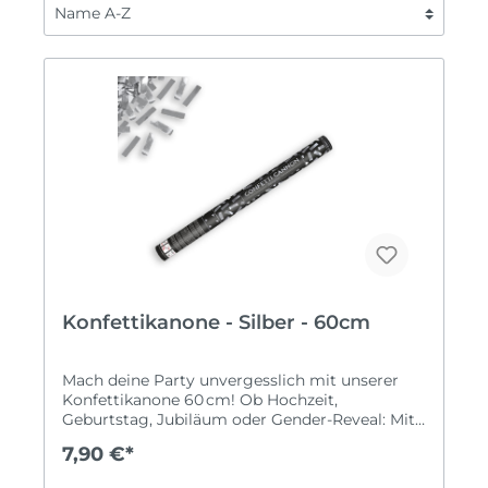
Konfettikanone - Silber - 60cm
Mach deine Party unvergesslich mit unserer
Konfettikanone 60 cm! Ob Hochzeit,
Geburtstag, Jubiläum oder Gender-Reveal: Mit
dieser Kanone erzeugst du spektakuläres
7,90 €*
Konfetti-Feuerwerk und tolle Fotomomente.
Du kannst aus verschiedenen Konfetti-