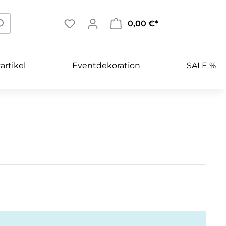
0,00 €*
artikel
Eventdekoration
SALE %
Geburtstag
Gender Reveal
Bubbles
Ballongewichte
Licht & Feuerwerk
Werbeartikel
Allgemein
Leuchtballons
Figuren & Motive
Nachhaltigkeit
Tischdeko
Kontakt
1. Geburtstag
erer
Kiloware & Fehldrucke
Geburt
Flugkarten
Kindergeburtstag
Gender Reveal
Milestones
Junge
ommunion
Mottoparty
Mädchen
Black & White
Neutrale Babyparty
Einhorn
Glückwünsche