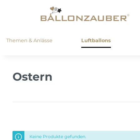
Themen & Anlässe
Luftballons
Besondere Anlässe
Rundballons
AirLoonz
Ballonband
Partyboxen
Dekorationsservice
Farbwe
Herzba
Airwal
Ballon
Gesche
Geräte
Abschluss
Ballonbögen
Heli
Geschenkballons
Buchstaben
Ballonglanz
Party-Accessoires
Glück
Modell
Farbwe
Ballon
Geschi
Ostern
Eid Mubarak
Ballongirlanden
Luftf
Konfetti
Riesenballons
Formen
Mosaikrahmen
Hochze
Saison
Fotoba
Füllen
Gesundheit
Ballonsäulen
Nebe
Rundballons
Herz
Verl
Hall
Geburt
Jubiläum
Seif
Zeppelinballons
Stern
JGA
Oste
Allg
Konfirmation & Kommunion
Rund
Frisc
Silve
1. Ge
Muttertag
Würfel
Silbe
Weih
Kind
Vatertag
Diamant
Gold
Mile
Keine Produkte gefunden.