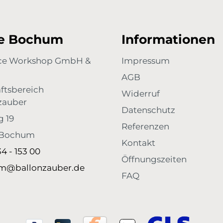
re Bochum
Informationen
ace Workshop GmbH &
Impressum
AGB
ftsbereich
Widerruf
zauber
Datenschutz
g 19
Referenzen
 Bochum
Kontakt
34 - 153 00
Öffnungszeiten
m@ballonzauber.de
FAQ