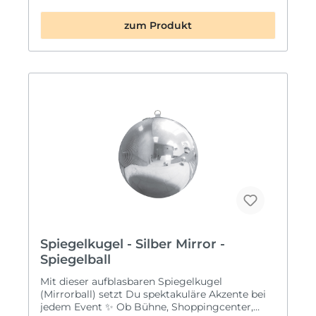
Skydancer Hansi?✅ Maximale Sichtbarkeit:
Schon von weitem sichtbar – ideal für Events,
zum Produkt
Messen oder Promotions✅ Bewegung &
Aufmerksamkeit: Durch das integrierte Gebläse
tanzt der Skydancer in der Luft und sorgt für
eine lebendige Atmosphäre✅ Einfache
Handhabung: Schneller Aufbau, inklusive
leistungsstarkem Gebläse✅ Individuelle
Gestaltung: Möglichkeit zur Anpassung von
Farben und Beschriftung nach deinen
Wünschen📏 Platzbedarf: 3 x 3 m + 6 Meter
Höhe⚡ Strombedarf: 230V / 16A🎈 Material:
Robuster, wetterfester Stoff für den
Außeneinsatz🔒 Kaution: 200,- €📦 Inklusive:
Gebläse im Mietpreis enthaltenMiete jetzt den
Skydancer Hansi und mache dein Event
unübersehbar! 🎉
Spiegelkugel - Silber Mirror -
Spiegelball
Mit dieser aufblasbaren Spiegelkugel
(Mirrorball) setzt Du spektakuläre Akzente bei
jedem Event ✨ Ob Bühne, Shoppingcenter,