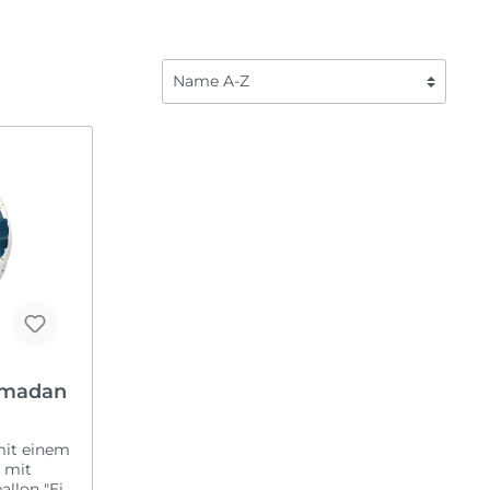
Fahrzeuge
Liebe
Frozen
Saisonal
Fußball
Halloween
Regenbogen
Karneval
Safari
Oktoberfest
ome Back
Spiderman
Ostern
Tierwelt
Silvester
Sommerparty
Weihnachten
Ramadan
mit einem
 mit
allon "Eid