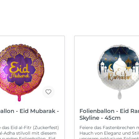
Ruhestand
Karneval
ommen & Welcome
it
Schulanfang
Oktoberfest
obung
Taufe
Ostern
Valentinstag
Silvester
h verheiratet
Vatertag
Sommerparty
r
Wilkommen & Welc
Weihnachten
Zahlen
allon - Eid Mubarak -
Folienballon - Eid 
Skyline - 45cm
 das Eid al-Fitr (Zuckerfest)
Feiere das Fastenbrechen 
al-Adha stilvoll mit diesem
Hauch von Eleganz und Stil
 runden Folienballon „Eid
unserem exklusiven Folienb