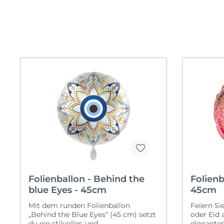
Valentinstag
Kugel
Willk
Hochze
Back
Neueröffnung
Mottoparty
Verl
Ruhestand
Black & White
JGA
Taufe
Einhorn
Frisc
Schulanfang
Fahrzeuge
Silbe
Frozen
Gold
Lebensmittel
Regenbogen
Safari
Spiderman
Sport
Folienballon - Behind the
Folienb
Tierwelt
blue Eyes - 45cm
45cm
Mit dem runden Folienballon
Feiern Sie
„Behind the Blue Eyes“ (45 cm) setzt
oder Eid 
du ein stilvolles und
eleganten