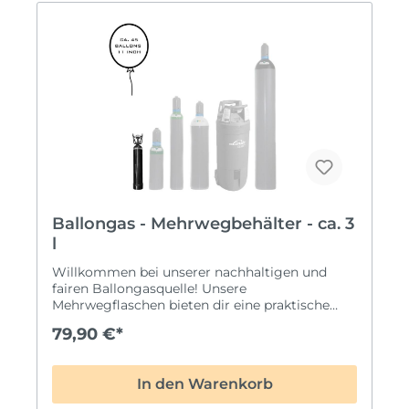
Ballongas - Mehrwegbehälter - ca. 3
l
Willkommen bei unserer nachhaltigen und
fairen Ballongasquelle! Unsere
Mehrwegflaschen bieten dir eine praktische
und umweltfreundliche Lösung für deinen
79,90 €*
Bedarf an Ballongas.Eigenschaften unserer
Mehrwegflaschen:Nachhaltig und sicher:
Unsere Ballongas-Mehrwegflaschen werden in
In den Warenkorb
handlichen Stahlflaschen geliefert, die eine
sichere und zuverlässige Aufbewahrung