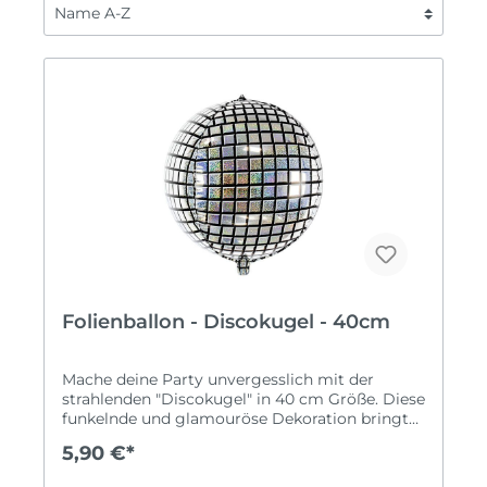
Folienballon - Discokugel - 40cm
Mache deine Party unvergesslich mit der
strahlenden "Discokugel" in 40 cm Größe. Diese
funkelnde und glamouröse Dekoration bringt
den Glanz der Diskothek direkt zu dir nach
5,90 €*
Hause.Glamouröses Design: Die Discokugel
präsentiert sich in einem glitzernden Silber, das