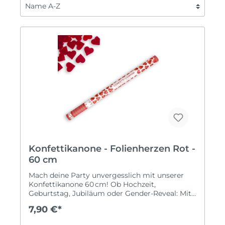
Konfettikanone - Folienherzen Rot -
60 cm
Mach deine Party unvergesslich mit unserer
Konfettikanone 60 cm! Ob Hochzeit,
Geburtstag, Jubiläum oder Gender-Reveal: Mit
dieser Kanone erzeugst du spektakuläres
7,90 €*
Konfetti-Feuerwerk und tolle Fotomomente.
Du kannst aus verschiedenen Konfetti-