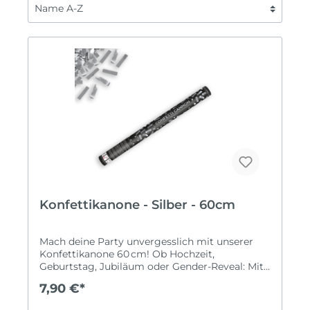
Konfettikanone - Silber - 60cm
Mach deine Party unvergesslich mit unserer
Konfettikanone 60 cm! Ob Hochzeit,
Geburtstag, Jubiläum oder Gender-Reveal: Mit
dieser Kanone erzeugst du spektakuläres
7,90 €*
Konfetti-Feuerwerk und tolle Fotomomente.
Du kannst aus verschiedenen Konfetti-