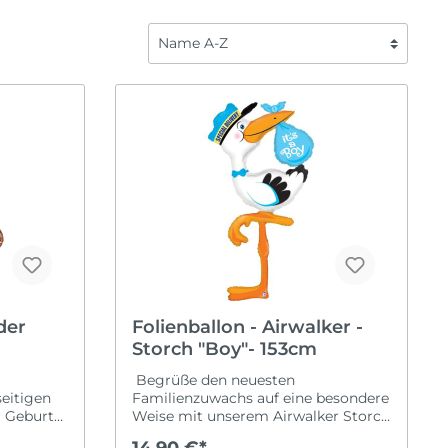
Fahrzeuge
Liebe
Frozen
Saisonal
Fußball
Halloween
Regenbogen
Karneval
Safari
Oktoberfest
ome Back
Spiderman
Ostern
Tierwelt
Silvester
Sommerparty
Weihnachten
Folienballon - Airwalker -
Storch "Boy"- 153cm
Begrüße den neuesten
eitigen
Familienzuwachs auf eine besondere
r Geburt
Weise mit unserem Airwalker Storch
, ist
"Boy" - einem beeindruckenden 153
14,90 €*