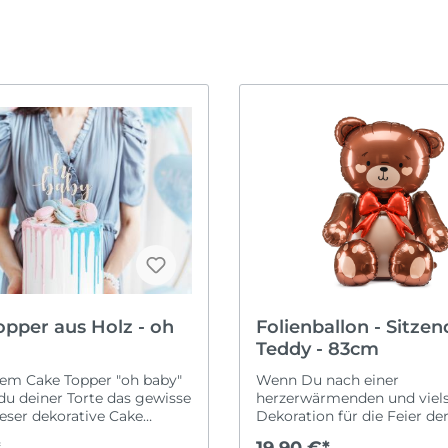
Ruhestand
Karneval
ommen & Welcome
it
Schulanfang
Oktoberfest
obung
Taufe
Ostern
Valentinstag
Silvester
h verheiratet
Vatertag
Sommerparty
r
Wilkommen & Welc
Weihnachten
Zahlen
pper aus Holz - oh
Folienballon - Sitzender
Teddy - 83cm
rem Cake Topper "oh baby"
Wenn Du nach einer
 du deiner Torte das gewisse
herzerwärmenden und viels
eser dekorative Cake
Dekoration für die Feier de
t ca. 13,5 cm breit und 17 cm
oder einer Babyparty suchst
*
19,90 €*