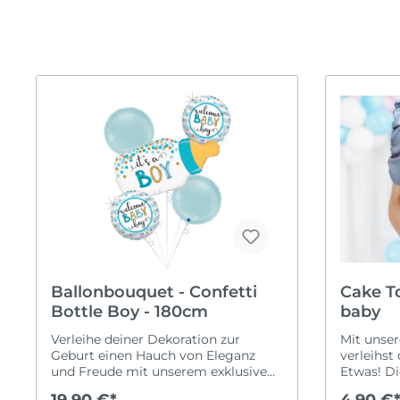
Valentinstag
Kugel
Willk
Hochze
Back
Neueröffnung
Mottoparty
Verl
Ruhestand
Black & White
JGA
Taufe
Einhorn
Frisc
Schulanfang
Fahrzeuge
Silbe
Frozen
Gold
Lebensmittel
Regenbogen
Safari
Spiderman
Ballonbouquet - Confetti
Cake To
Sport
Bottle Boy - 180cm
baby
Tierwelt
Verleihe deiner Dekoration zur
Mit unse
Geburt einen Hauch von Eleganz
verleihst
und Freude mit unserem exklusiven
Etwas! Di
XXL Ballonset "Baby Boy". Dieses Set
Topper is
19,90 €*
4,90 €