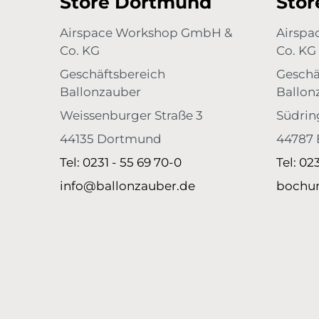
Store Dortmund
Sto
rch
emotionale Höhenflüge – mit unseren 50 Hochze
Flugkarten!
Airspace Workshop GmbH &
Airsp
, dass
Co. KG
Co. KG
er
Geschäftsbereich
Geschä
s
ber
Ballonzauber
Ballon
für
Weissenburger Straße 3
Südrin
facht.
uellen
44135 Dortmund
44787
t
Tel: 0231 - 55 69 70-0
Tel: 02
und
du ein
info@ballonzauber.de
bochu
ir die
se