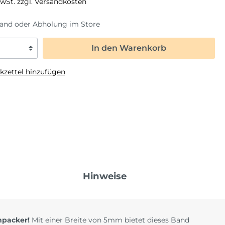
Fahrzeuge
MwSt. zzgl. Versandkosten
Liebe
Frozen
Saisonal
sand oder Abholung im Store
Fußball
Halloween
In den Warenkorb
Regenbogen
Karneval
Safari
Oktoberfest
zettel hinzufügen
ome Back
Spiderman
Ostern
Tierwelt
Silvester
Sommerparty
Weihnachten
Hinweise
npacker!
Mit einer Breite von 5mm bietet dieses Band