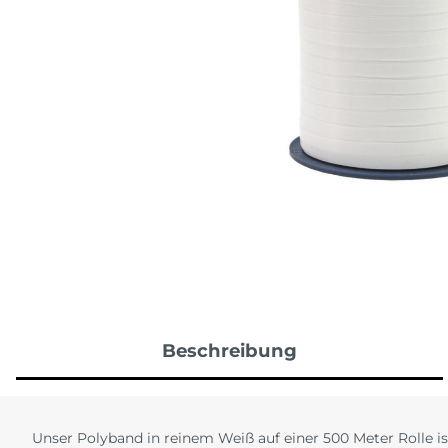
Valentinstag
Kugel
Willk
Hochze
Back
Neueröffnung
Mottoparty
Verl
Ruhestand
Black & White
JGA
Taufe
Einhorn
Frisc
Schulanfang
Fahrzeuge
Silbe
Frozen
Gold
Lebensmittel
Regenbogen
Safari
Spiderman
Sport
Beschreibung
Tierwelt
Unser Polyband in reinem Weiß auf einer 500 Meter Rolle is