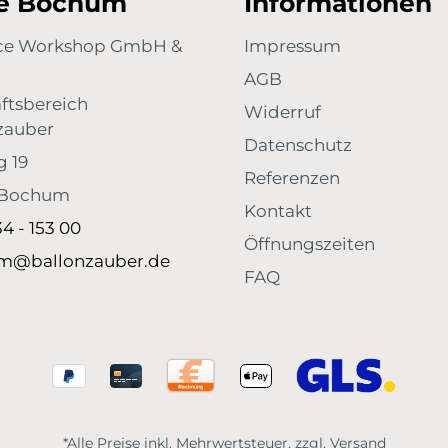
re Bochum
Informationen
its
Freunde und Familie. Mach dich bereit für
emotionale Höhenflüge – mit unseren 50 neutralen
Flugkarten!
ace Workshop GmbH &
Impressum
AGB
ftsbereich
Widerruf
zauber
Datenschutz
g 19
Referenzen
 Bochum
Kontakt
34 - 153 00
Öffnungszeiten
m@ballonzauber.de
FAQ
*Alle Preise inkl. Mehrwertsteuer, zzgl. Versand