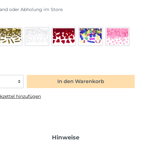
Fahrzeuge
Liebe
sand oder Abholung im Store
Frozen
Saisonal
Fußball
Halloween
Regenbogen
Karneval
Safari
Oktoberfest
ome Back
Spiderman
Ostern
Tierwelt
Silvester
Sommerparty
In den Warenkorb
Weihnachten
zettel hinzufügen
Hinweise