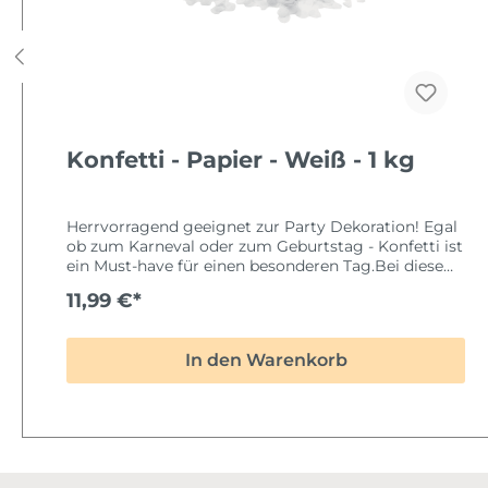
Konfetti - Papier - Bunt - 1 kg
Herrvorragend geeignet zur Party Dekoration! Egal
ob zum Karneval oder zum Geburtstag - Konfetti ist
ein Must-have für einen besonderen Tag.Bei diesem
Artikel handelt es sich um einwandfreie und neue
9,99 €*
Qualitätsware aus reinem Papier.
In den Warenkorb