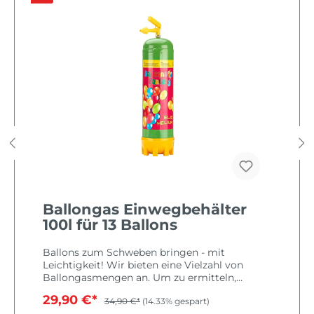
Ballongas Einwegbehälter
100l für 13 Ballons
Ballons zum Schweben bringen - mit
Leichtigkeit! Wir bieten eine Vielzahl von
Ballongasmengen an. Um zu ermitteln,
welche Menge an Helium Ihr benötigt, müsst
29,90 €*
34,90 €*
(14.33% gespart)
Ihr opimalerweise das Volumen Eurer Ballons