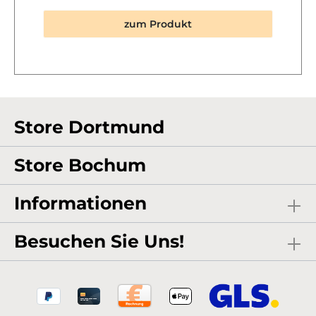
kennen. Bei uns findet Ihr die passenden
Volumenangaben immer beim jeweiligen
zum Produkt
Artikel. Dieser Heliumbehälter ist geeignet
für:Latex-Rundballon 9inch (8,0 l) = ca.
13 Stück Latex-Rundballon 10inch (9,5 l) = ca.
11 Stück Latex-Rundballon 11+12inch (11,5-12 l) =
ca. 9 Stück Latex-Herzballon 10inch (9,5 l)
= ca. 11 Stück Latex-Herzballon 11+12inch (12 l) =
ca. 9 Stück Folienballon Rund, Herz, Stern
18inch (12 l) = ca. 9 Stück
Store Dortmund
Store Bochum
Informationen
Besuchen Sie Uns!