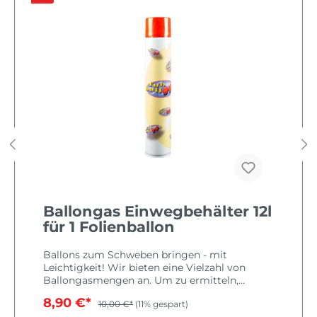
Ballongas Einwegbehälter 12l
für 1 Folienballon
Ballons zum Schweben bringen - mit
Leichtigkeit! Wir bieten eine Vielzahl von
Ballongasmengen an. Um zu ermitteln,
welche Menge an Helium Ihr benötigt, müsst
8,90 €*
10,00 €*
(11% gespart)
Ihr opimalerweise das Volumen Eurer Ballons