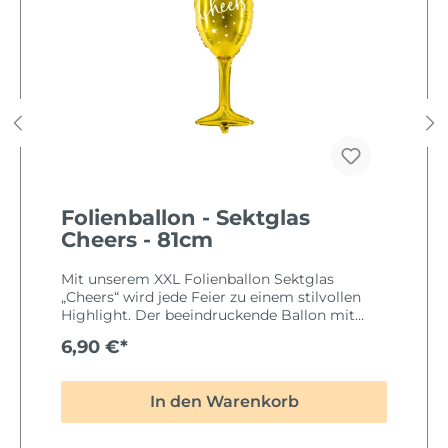
Folienballon - Sektglas
Cheers - 81cm
Mit unserem XXL Folienballon Sektglas
„Cheers“ wird jede Feier zu einem stilvollen
Highlight. Der beeindruckende Ballon mit
einer Größe von 81 cm eignet sich perfekt für
6,90 €*
Hochzeiten, Geburtstage, Jubiläen,
Silvesterpartys oder elegante Events. Das edle
Design in Gold und Weiß sorgt für eine
In den Warenkorb
moderne und festliche Atmosphäre 🎉 Der
hochwertige Folienballon kann sowohl mit
Helium als auch mit Luft befüllt werden und