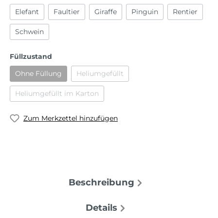
Elefant
Faultier
Giraffe
Pinguin
Rentier
Schwein
Füllzustand
Ohne Füllung
Heliumgefüllt
Heliumgefüllt im Karton
Zum Merkzettel hinzufügen
Beschreibung
Details